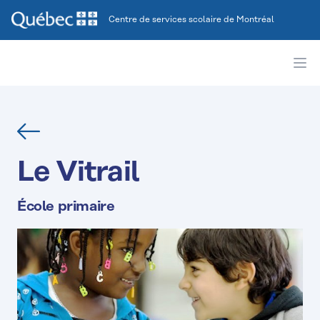
Centre de services scolaire de Montréal
Ope
Retour
Le Vitrail
École primaire