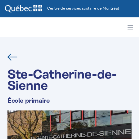
Centre de services scolaire de Montréal
Ope
Retour
Ste-Catherine-de-
Sienne
École primaire