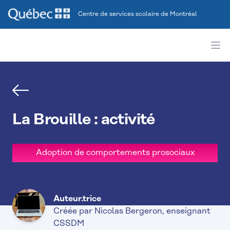
Centre de services scolaire de Montréal
Ope
Gauche
La Brouille : activité
Adoption de comportements prosociaux
Auteur.trice
Créée par Nicolas Bergeron, enseignant
CSSDM