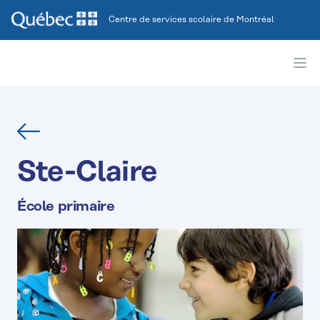
Centre de services scolaire de Montréal
Ope
Retour
Ste-Claire
École primaire