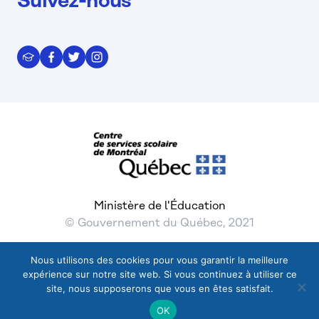
Suivez-nous
Ministère de l'Éducation
© Gouvernement du Québec, 2021
Nous utilisons des cookies pour vous garantir la meilleure
expérience sur notre site web. Si vous continuez à utiliser ce
© 2026 Gouvernement du Québec, Tous droits réservés
site, nous supposerons que vous en êtes satisfait.
Nous joindre
FAQ – Questions réponses
OK
Termes et conditions