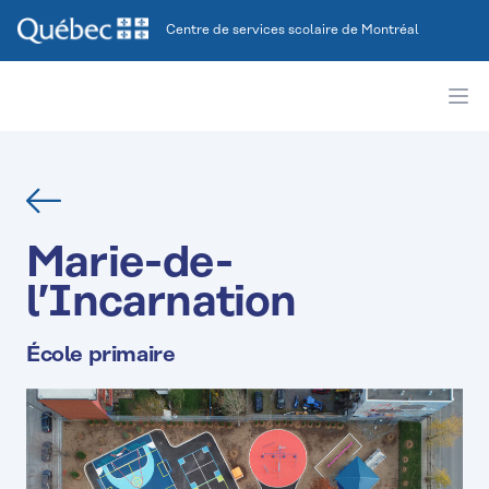
Centre de services scolaire de Montréal
Ope
Retour
Marie-de-
l’Incarnation
École primaire