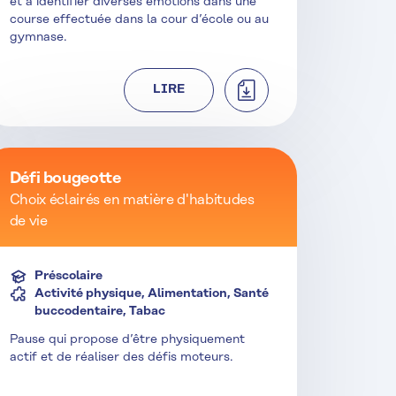
et à identifier diverses émotions dans une
course effectuée dans la cour d’école ou au
gymnase.
TÉLÉCHARGER
LIRE
Défi bougeotte
Choix éclairés en matière d'habitudes
de vie
Préscolaire
Activité physique, Alimentation, Santé
buccodentaire, Tabac
Pause qui propose d’être physiquement
actif et de réaliser des défis moteurs.