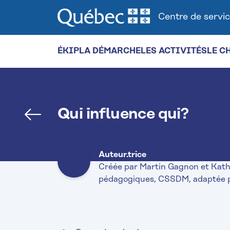
Centre de servic
ÉKIP
LA DÉMARCHE
LES ACTIVITÉS
LE C
Qui influence qui?
Gauche
Auteur.trice
Créée par Martin Gagnon et Kathe
pédagogiques, CSSDM, adaptée 