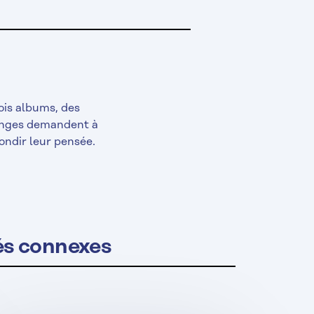
ois albums, des
hanges demandent à
ondir leur pensée.
tés connexes