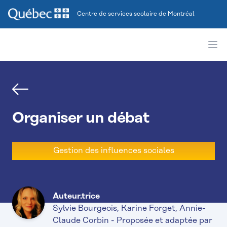
Centre de services scolaire de Montréal
Ope
Gauche
Organiser un débat
Gestion des influences sociales
Auteur.trice
Sylvie Bourgeois, Karine Forget, Annie-
Claude Corbin - Proposée et adaptée par