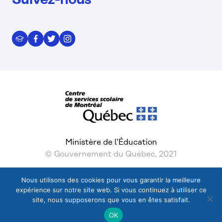
Suivez-nous
Ministère de l'Éducation
© Gouvernement du Québec, 2021
Nous utilisons des cookies pour vous garantir la meilleure
expérience sur notre site web. Si vous continuez à utiliser ce
© 2026 Gouvernement du Québec, Tous droits réservés
site, nous supposerons que vous en êtes satisfait.
Nous joindre
FAQ – Questions réponses
OK
Termes et conditions