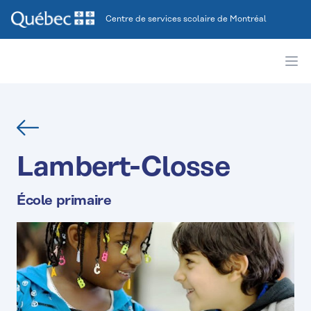
Centre de services scolaire de Montréal
Ope
Retour
Lambert-Closse
École primaire