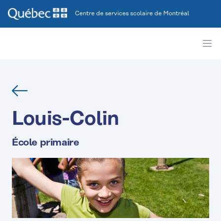
Centre de services scolaire de Montréal
Ope
Retour
Louis-Colin
École primaire