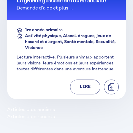
La grande glissade de l’ours : activité
Demande d'aide et plus ...
1re année primaire
Activité physique, Alcool, drogues, jeux de
hasard et d'argent, Santé mentale, Sexualité,
Violence
Lecture interactive. Plusieurs animaux apportent
leurs visions, leurs émotions et leurs expériences
toutes différentes dans une aventure inattendue.
TÉLÉCHAR
LIRE
Navigation
Articles plus anciens
Articles plus récents
des
articles