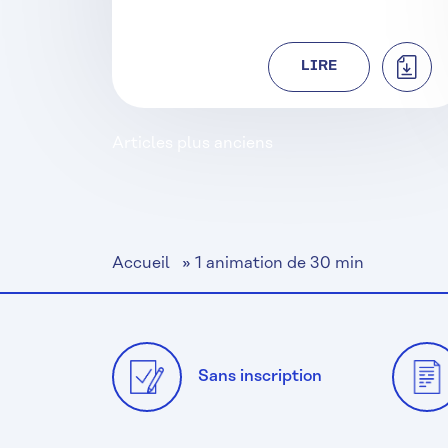
TÉLÉC
LIRE
Navigation
Articles plus anciens
des
articles
Accueil
»
1 animation de 30 min
Sans inscription